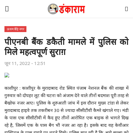
ऊधम सिंह नगर
पीएनबी बैंक डकैती मामले में पुलिस को
डंकाराम का घर
मिले महत्वपूर्ण सुराग़
केंद्र
जून 11, 2022 - 12:51
पंजाब
हरियाणा
काशीपुर : काशीपुर के मुरादाबाद रोड स्थित पंजाब नेशनल बैंक की शाखा में
गुरुवार को दोपहर लूट की घटना को अंजाम देने वाले तीनों बदमाश पूरी तरह से
देश-दुनिया
बैखोफ नजर आए। पुलिस के शुरुआती जांच में इस दौरान मुख्य टांडा से लेकर
मुरादाबाद हाइवे तक तकरीबन 30 से ज्यादा सीसीटीवी कैमरे खंगाले गए। मंडी
उत्तराखंड
के पास एक सीसीटीवी में कैद हुए तीनों आरोपित एक बाइक से भागते दिख
रहे है, जिसमें एक के पास बैग भी नजर आ रहा है। इसके बाद वह केवीआर
अन्य राज्य
हास्पिटल के पास हाइवे पर चढ़ते दिखे। पुलिस मान रही है कि आगे सुरक्षा को