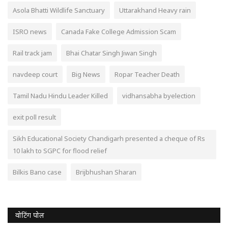
Asola Bhatti Wildlife Sanctuary
Uttarakhand Heavy rain
ISRO news
Canada Fake College Admission Scam
Rail track jam
Bhai Chatar Singh Jiwan Singh
navdeep court
Big News
Ropar Teacher Death
Tamil Nadu Hindu Leader Killed
vidhansabha byelection
exit poll result
Sikh Educational Society Chandigarh presented a cheque of Rs
10 lakh to SGPC for flood relief
Bilkis Bano case
Brijbhushan Sharan
वोटिंग पोल