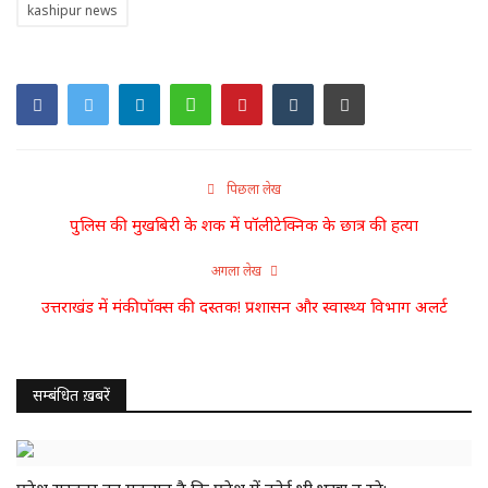
डंकाराम की चौपाल
kashipur news
सवाल डंके की चोट पर
लाइफ स्टाइल
म्यार पहाड़-त्यार पहाड़
पिछला लेख
पुलिस की मुखबिरी के शक में पॉलीटेक्निक के छात्र की हत्या
डंकाराम लाइव
अगला लेख
उत्तराखंड में मंकीपॉक्स की दस्तक! प्रशासन और स्वास्थ्य विभाग अलर्ट
सम्बंधित ख़बरें