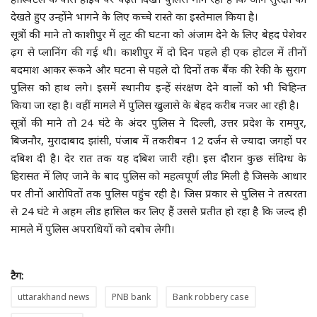
देखते हुए उन्होंने भागने के लिए कच्चे रास्ते का इस्तेमाल किया है।
मौसम के हाल
सूत्रों की माने तो काशीपुर में लूट की घटना को अंजाम देने के लिए बेहद पेशेवर
ढ़ग से प्लानिंग की गई थी। काशीपुर में दो दिन पहले ही एक होटल में तीनों
धर्म-आस्था-ज्योतिष
बदमाश आकर रूकने और घटना से पहले दो दिनों तक बैंक की रेकी के सुराग
पुलिस को हाथ लगे। इसमें स्थानीय इन्हें संरक्षण देने वालों को भी चिहिन्त
ब्रेकिंग न्यूज
किया जा रहा है। वहीं मामले में पुलिस खुलासे के बेहद करीब नजर आ रही है।
सूत्रों की माने तो 24 घंटे के अंदर पुलिस ने दिल्ली, उत्तर प्रदेश के रामपुर,
क्राइम न्यूज
बिजनौर, मुरादाबाद झांसी, पंजाब में तकरीबन 12 दर्जन से ज्यादा जगहों पर
दबिश दी है। देर रात तक यह दबिश जारी रही। इस दौरान कुछ संदिग्ध के
हिरासत में लिए जाने के बाद पुलिस को महत्वपूर्ण लीड मिली है जिसके आधार
ब्लॉग
पर तीनों आरोपितों तक पुलिस पहुंच रही है। जिस प्रकार से पुलिस ने तत्परता
से 24 घंटे मे अहम लीड हासिल कर लिए हैं उससे प्रतीत हो रहा है कि जल्द ही
उत्तर प्रदेश
मामले में पुलिस अपराधियों को दबोच लेगी।
हमारे बारे में
टैग:
संपर्क करें
uttarakhand news
PNB bank
Bank robbery case