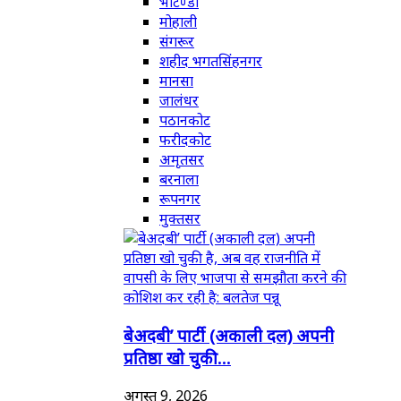
भटिण्डा
मोहाली
संगरूर
शहीद भगतसिंहनगर
मानसा
जालंधर
पठानकोट
फरीदकोट
अमृतसर
बरनाला
रूपनगर
मुक्तसर
बेअदबी’ पार्टी (अकाली दल) अपनी
प्रतिष्ठा खो चुकी...
अगस्त 9, 2026