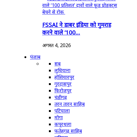
FSSAI ने डाबर इंडिया को गुमराह
करने वाले ‘100...
अगस्त 4, 2026
पंजाब
सब
लुधियाना
होशियारपुर
गुरदासपुर
फिरोजपुर
चंडीगढ़
तरन तारन साहिब
पटियाला
मोगा
कपूरथला
फतेहगढ़ साहिब