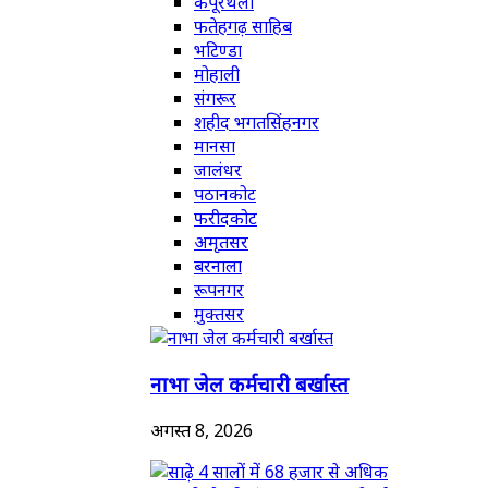
कपूरथला
फतेहगढ़ साहिब
भटिण्डा
मोहाली
संगरूर
शहीद भगतसिंहनगर
मानसा
जालंधर
पठानकोट
फरीदकोट
अमृतसर
बरनाला
रूपनगर
मुक्तसर
नाभा जेल कर्मचारी बर्खास्त
अगस्त 8, 2026