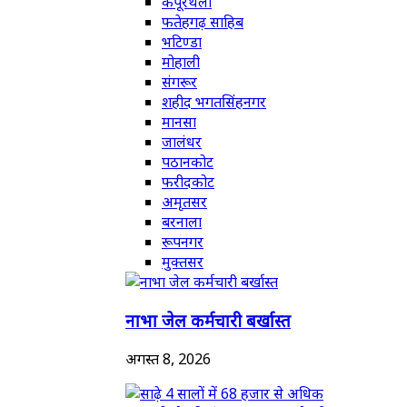
कपूरथला
फतेहगढ़ साहिब
भटिण्डा
मोहाली
संगरूर
शहीद भगतसिंहनगर
मानसा
जालंधर
पठानकोट
फरीदकोट
अमृतसर
बरनाला
रूपनगर
मुक्तसर
नाभा जेल कर्मचारी बर्खास्त
अगस्त 8, 2026