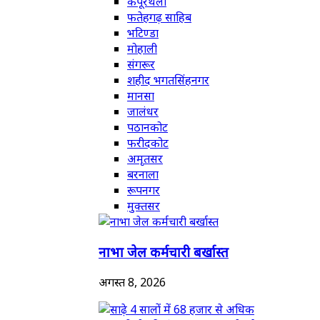
कपूरथला
फतेहगढ़ साहिब
भटिण्डा
मोहाली
संगरूर
शहीद भगतसिंहनगर
मानसा
जालंधर
पठानकोट
फरीदकोट
अमृतसर
बरनाला
रूपनगर
मुक्तसर
नाभा जेल कर्मचारी बर्खास्त
अगस्त 8, 2026