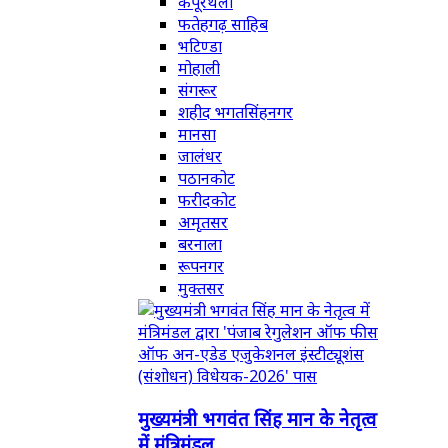
कपूरथला
फतेहगढ़ साहिब
भटिण्डा
मोहाली
संगरूर
शहीद भगतसिंहनगर
मानसा
जालंधर
पठानकोट
फरीदकोट
अमृतसर
बरनाला
रूपनगर
मुक्तसर
मुख्यमंत्री भगवंत सिंह मान के नेतृत्व
में मंत्रिमंडल...