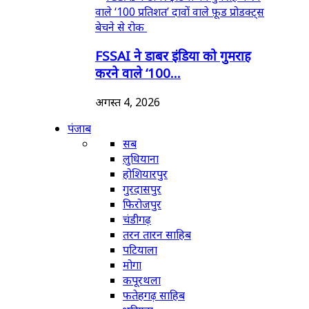
FSSAI ने डाबर इंडिया को गुमराह
करने वाले ‘100...
अगस्त 4, 2026
पंजाब
सब
लुधियाना
होशियारपुर
गुरदासपुर
फिरोजपुर
चंडीगढ़
तरन तारन साहिब
पटियाला
मोगा
कपूरथला
फतेहगढ़ साहिब