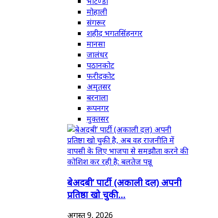
भटिण्डा
मोहाली
संगरूर
शहीद भगतसिंहनगर
मानसा
जालंधर
पठानकोट
फरीदकोट
अमृतसर
बरनाला
रूपनगर
मुक्तसर
बेअदबी’ पार्टी (अकाली दल) अपनी
प्रतिष्ठा खो चुकी...
अगस्त 9, 2026