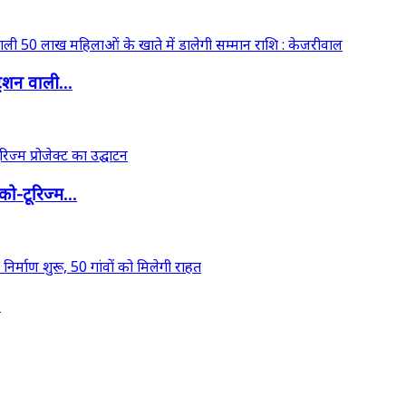
ेशन वाली...
ो-टूरिज्म...
.