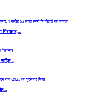
गिरफ्तार,...
ं सहित...
्ठ...