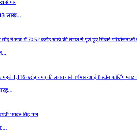
33 लाख...
त...
तरह...
:...