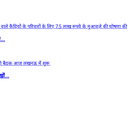
...
ों...