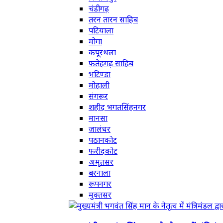
चंडीगढ़
तरन तारन साहिब
पटियाला
मोगा
कपूरथला
फतेहगढ़ साहिब
भटिण्डा
मोहाली
संगरूर
शहीद भगतसिंहनगर
मानसा
जालंधर
पठानकोट
फरीदकोट
अमृतसर
बरनाला
रूपनगर
मुक्तसर