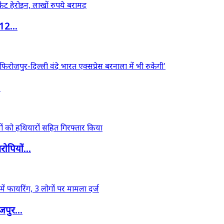
12...
.
ोपियों...
जपुर...