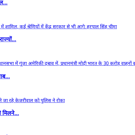
डल...
ज्यों...
ाब...
 मिलने...