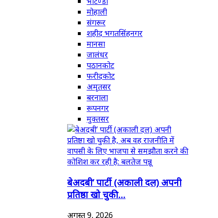
भटिण्डा
मोहाली
संगरूर
शहीद भगतसिंहनगर
मानसा
जालंधर
पठानकोट
फरीदकोट
अमृतसर
बरनाला
रूपनगर
मुक्तसर
बेअदबी’ पार्टी (अकाली दल) अपनी
प्रतिष्ठा खो चुकी...
अगस्त 9, 2026