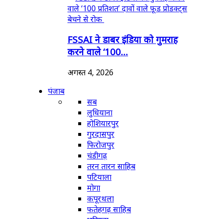
FSSAI ने डाबर इंडिया को गुमराह
करने वाले ‘100...
अगस्त 4, 2026
पंजाब
सब
लुधियाना
होशियारपुर
गुरदासपुर
फिरोजपुर
चंडीगढ़
तरन तारन साहिब
पटियाला
मोगा
कपूरथला
फतेहगढ़ साहिब