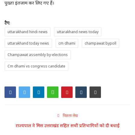
डंकाराम की चौपाल
पुख्ता इंतजाम कर लिए गए हैं।
सवाल डंके की चोट पर
टैग:
लाइफ स्टाइल
uttarakhand hindi news
uttarakhand news today
uttarakhand today news
cm dhami
champawat bypoll
म्यार पहाड़-त्यार पहाड़
Champawat assembly by-elections
डंकाराम लाइव
Cm dhami vs congress candidate
पिछला लेख
राज्यपाल ने मिस उत्तराखंड सहित सभी प्रतिभागियों को दी बधाई