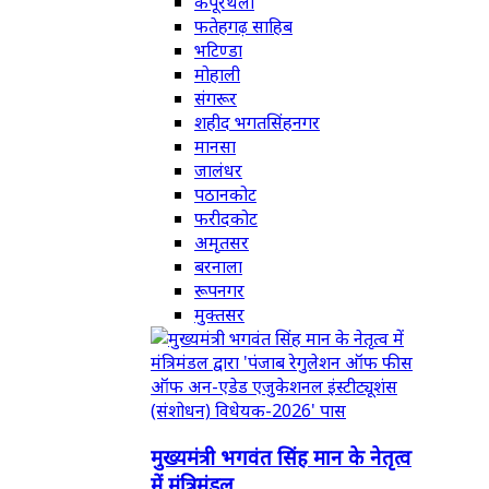
कपूरथला
फतेहगढ़ साहिब
भटिण्डा
मोहाली
संगरूर
शहीद भगतसिंहनगर
मानसा
जालंधर
पठानकोट
फरीदकोट
अमृतसर
बरनाला
रूपनगर
मुक्तसर
मुख्यमंत्री भगवंत सिंह मान के नेतृत्व
में मंत्रिमंडल...