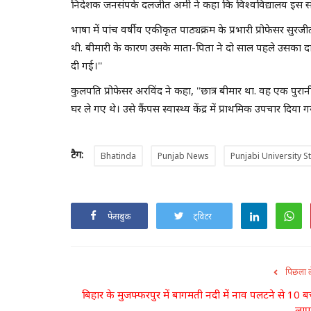
निदेशक जनसंपर्क दलजीत अमी ने कहा कि विश्वविद्यालय इस सं
भाषा में पांच वर्षीय एकीकृत पाठ्यक्रम के प्रभारी प्रोफेसर सुरज
थी. बीमारी के कारण उसके माता-पिता ने दो साल पहले उसका दा
दी गई।''
कुलपति प्रोफेसर अरविंद ने कहा, ''छात्र बीमार था. वह एक पु
घर ले गए थे। उसे कैंपस स्वास्थ्य केंद्र में प्राथमिक उपचार दि
टैग:
Bhatinda
Punjab News
Punjabi University 
फेसबुक
ट्विटर
पिछला 
बिहार के मुजफ्फरपुर में बागमती नदी में नाव पलटने से 10 बच
लाप