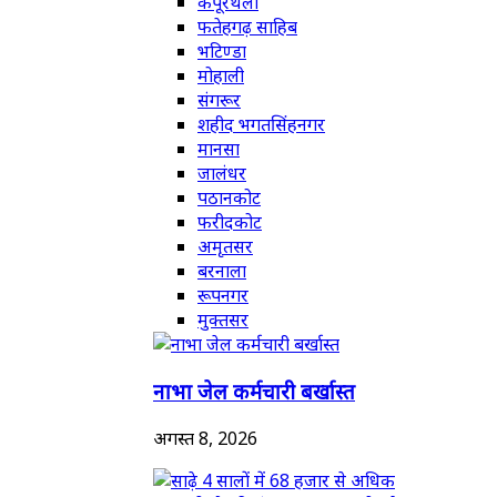
कपूरथला
फतेहगढ़ साहिब
भटिण्डा
मोहाली
संगरूर
शहीद भगतसिंहनगर
मानसा
जालंधर
पठानकोट
फरीदकोट
अमृतसर
बरनाला
रूपनगर
मुक्तसर
नाभा जेल कर्मचारी बर्खास्त
अगस्त 8, 2026