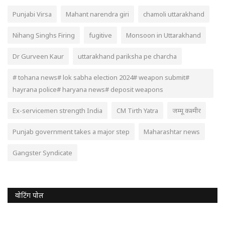
Punjabi Virsa
Mahant narendra giri
chamoli uttarakhand
Nihang Singhs Firing
fugitive
Monsoon in Uttarakhand
Dr Gurveen Kaur
uttarakhand pariksha pe charcha
# tohana news# lok sabha election 2024# weapon submit#
hayrana police# haryana news# deposit weapons
Ex-servicemen strength India
CM Tirth Yatra
जम्मू कश्मीर
Punjab government takes a major step
Maharashtar news
Gangster Syndicate
वोटिंग पोल