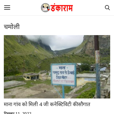
चमोली
डंकाराम का घर
केंद्र
पंजाब
हरियाणा
देश-दुनिया
उत्तराखंड
माना गांव को मिली 4 जी कनेक्टिविटी की सौगात
अन्य राज्य
दिसम्बर 11, 2022