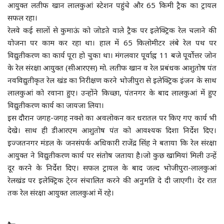
आयुक्त लतीफ खान लालकुआं स्टेशन पहुंचे और 65 किमी ट्रैक का ट्रायल
सफल रहा।
मौसम के हाल
रेलवे कई सालों से कुमाऊं को जोडऩे वाले ट्रैक पर इलेक्ट्रिक रेल चलाने की
योजना पर काम कर रहा था। हाल में 65 किलोमीटर लंबे रेल पथ पर
धर्म-आस्था-ज्योतिष
विद्युतीकरण का कार्य पूरा हो चुका था। मंगलवार पूर्वाह्न 11 बजे पूर्वोत्तर जोन
के रेल संरक्षा आयुक्त (सीआरएस) मो. लतीफ खान व रेल प्रबंधक आशुतोष पंत
ब्रेकिंग न्यूज
नवविद्युतीकृत रेल खंड का निरीक्षण करने भोजीपुरा से इलेक्ट्रिक इंजन के साथ
लालकुआं को रवाना हुए। उन्होंने किच्छा, पंतनगर के बाद लालकुआं में हुए
क्राइम न्यूज
विद्युतीकरण कार्य का जायजा लिया।
इस दौरान जगह-जगह नक्शे का अवलोकन कर धरातल पर किए गए कार्य भी
ब्लॉग
देखे। साथ ही डीआरएम आशुतोष पंत को आवश्यक दिशा निर्देश दिए।
इज्जतनगर मंडल के जनसंपर्क अधिकारी राजेंद्र सिंह ने बताया कि रेल संरक्षा
उत्तर प्रदेश
आयुक्त ने विद्युतीकरण कार्य पर संतोष जताया है।जो कुछ खामियां मिली उन्हें
दूर करने के निर्देश दिए। सफल ट्रायल के बाद जल्द भोजीपुरा-लालकुआं
हमारे बारे में
रेलखंड पर इलेक्ट्रिक टे्रन संचालित करने की अनुमति दे दी जाएगी। देर रात
तक रेल संरक्षा आयुक्त लालकुआं में रहे।
संपर्क करें