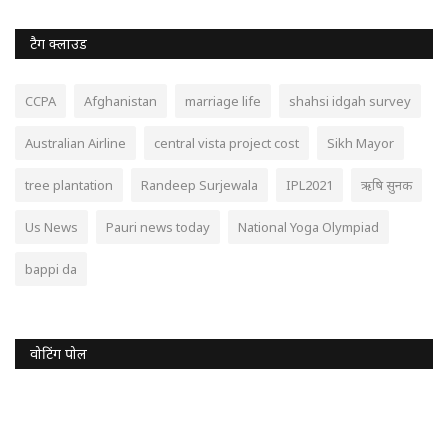
टैग क्लाउड
CCPA
Afghanistan
marriage life
shahsi idgah survey
Australian Airline
central vista project cost
Sikh Mayor
tree plantation
Randeep Surjewala
IPL2021
ऋषि सुनक
Us News
Pauri news today
National Yoga Olympiad
bappi da
वोटिंग पोल