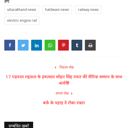
टैग:
डंकाराम की चौपाल
uttarakhand news
haldwani news
railway news
सवाल डंके की चोट पर
electric engine rail
लाइफ स्टाइल
म्यार पहाड़-त्यार पहाड़
डंकाराम लाइव
पिछला लेख
17 गढ़वाल राइफल के हवलदार सोहन सिंह रावत की सैनिक सम्मान के साथ
अंत्येष्टि
अगला लेख
बर्फ के पहाड़ ने रोका रास्ता
सम्बंधित ख़बरें