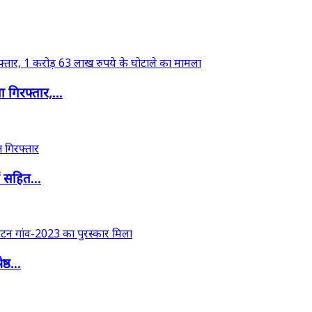
गिरफ्तार,...
ं सहित...
्ठ...