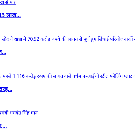
33 लाख...
त...
तरह...
:...