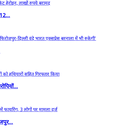
12...
.
ोपियों...
जपुर...