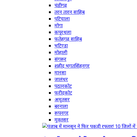
चंडीगढ़
तरन तारन साहिब
पटियाला
मोगा
कपूरथला
फतेहगढ़ साहिब
भटिण्डा
मोहाली
संगरूर
शहीद भगतसिंहनगर
मानसा
जालंधर
पठानकोट
फरीदकोट
अमृतसर
बरनाला
रूपनगर
मुक्तसर