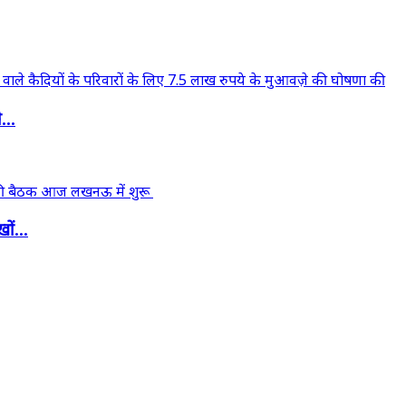
...
ों...