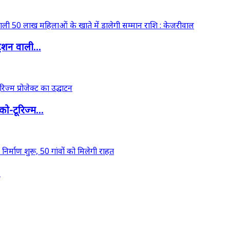
ेशन वाली...
ो-टूरिज्म...
.