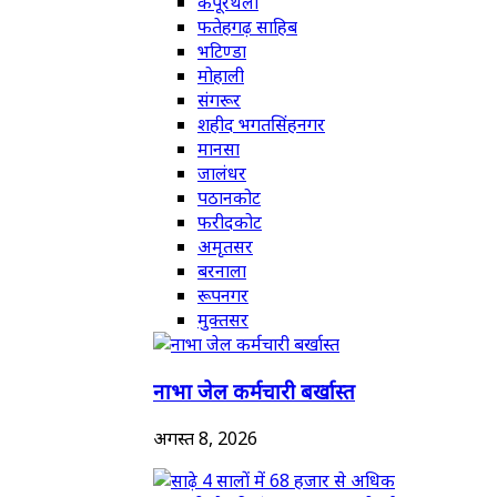
कपूरथला
फतेहगढ़ साहिब
भटिण्डा
मोहाली
संगरूर
शहीद भगतसिंहनगर
मानसा
जालंधर
पठानकोट
फरीदकोट
अमृतसर
बरनाला
रूपनगर
मुक्तसर
नाभा जेल कर्मचारी बर्खास्त
अगस्त 8, 2026