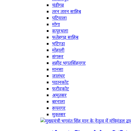
चंडीगढ़
तरन तारन साहिब
पटियाला
मोगा
कपूरथला
फतेहगढ़ साहिब
भटिण्डा
मोहाली
संगरूर
शहीद भगतसिंहनगर
मानसा
जालंधर
पठानकोट
फरीदकोट
अमृतसर
बरनाला
रूपनगर
मुक्तसर