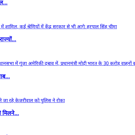
डल...
ज्यों...
ाब...
 मिलने...