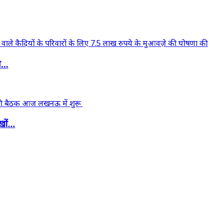
...
ों...