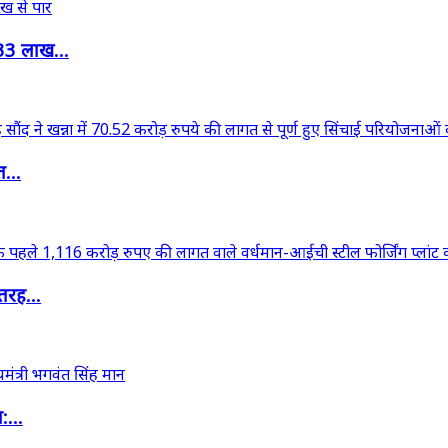
33 लाख...
त...
तरह...
:...