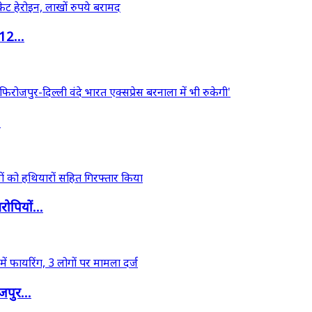
12...
.
ोपियों...
जपुर...