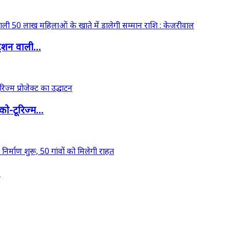
ेशन वाली...
ो-टूरिज्म...
.