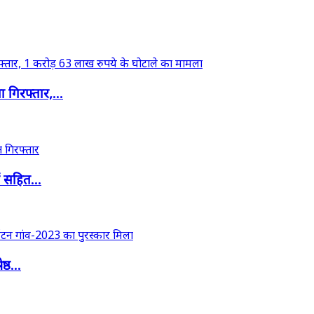
गिरफ्तार,...
ं सहित...
्ठ...