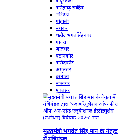
कपूरथला
फतेहगढ़ साहिब
भटिण्डा
मोहाली
संगरूर
शहीद भगतसिंहनगर
मानसा
जालंधर
पठानकोट
फरीदकोट
अमृतसर
बरनाला
रूपनगर
मुक्तसर
मुख्यमंत्री भगवंत सिंह मान के नेतृत्व
में मंत्रिमंडल...