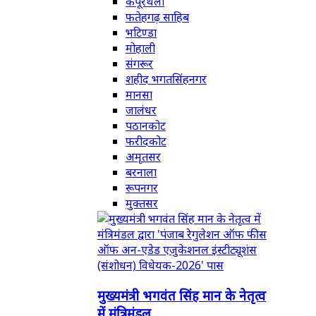
कपूरथला
फतेहगढ़ साहिब
भटिण्डा
मोहाली
संगरूर
शहीद भगतसिंहनगर
मानसा
जालंधर
पठानकोट
फरीदकोट
अमृतसर
बरनाला
रूपनगर
मुक्तसर
मुख्यमंत्री भगवंत सिंह मान के नेतृत्व
में मंत्रिमंडल...