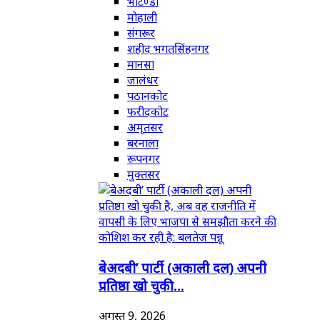
भटिण्डा
मोहाली
संगरूर
शहीद भगतसिंहनगर
मानसा
जालंधर
पठानकोट
फरीदकोट
अमृतसर
बरनाला
रूपनगर
मुक्तसर
बेअदबी’ पार्टी (अकाली दल) अपनी
प्रतिष्ठा खो चुकी...
अगस्त 9, 2026