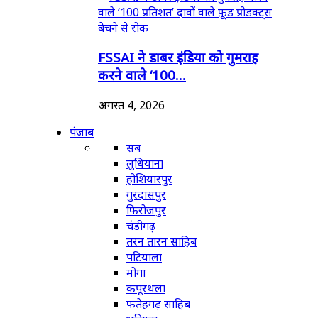
FSSAI ने डाबर इंडिया को गुमराह
करने वाले ‘100...
अगस्त 4, 2026
पंजाब
सब
लुधियाना
होशियारपुर
गुरदासपुर
फिरोजपुर
चंडीगढ़
तरन तारन साहिब
पटियाला
मोगा
कपूरथला
फतेहगढ़ साहिब