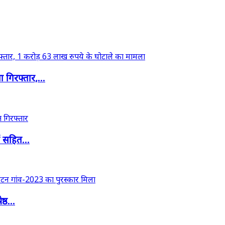
गिरफ्तार,...
ं सहित...
्ठ...