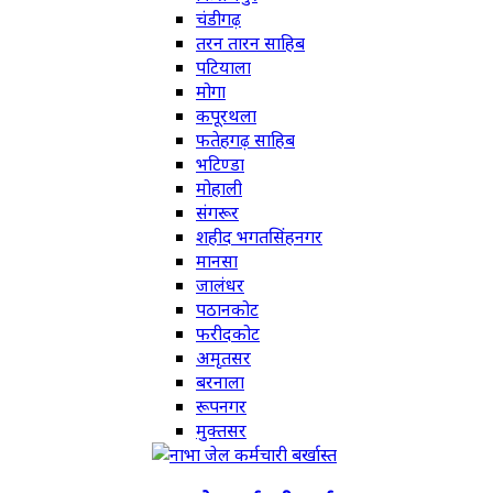
चंडीगढ़
तरन तारन साहिब
पटियाला
मोगा
कपूरथला
फतेहगढ़ साहिब
भटिण्डा
मोहाली
संगरूर
शहीद भगतसिंहनगर
मानसा
जालंधर
पठानकोट
फरीदकोट
अमृतसर
बरनाला
रूपनगर
मुक्तसर