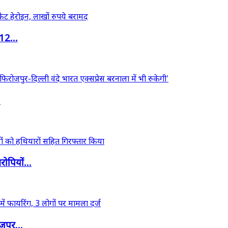
12...
.
ोपियों...
जपुर...