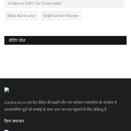
10 lakh to SGPC for flood relief
Bilkis Bano case
Brijbhushan Sharan
वोटिंग पोल
Dankaram.in हम देश-विदेश की खबरों और जन सरोकार पत्रकारिता के आलोक में
समसामयिक मुद्दों को सच्चाई के साथ आम जन तक पहुंचाने के लिए प्रतिबद्ध हैं
रैंडम समाचार