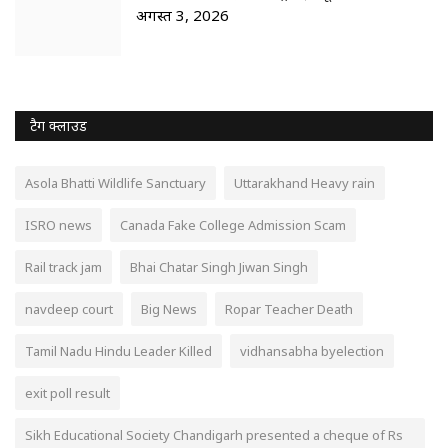
अगस्त 3, 2026
टैग क्लाउड
Asola Bhatti Wildlife Sanctuary
Uttarakhand Heavy rain
ISRO news
Canada Fake College Admission Scam
Rail track jam
Bhai Chatar Singh Jiwan Singh
navdeep court
Big News
Ropar Teacher Death
Tamil Nadu Hindu Leader Killed
vidhansabha byelection
exit poll result
Sikh Educational Society Chandigarh presented a cheque of Rs