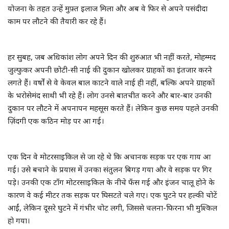
योजना के तहत उन्हें मुफ़्त इलाज मिला और अब वे फिर से अपने पसंदीदा
काम पर लौटने की तैयारी कर रहे हैं।
मौसम के हाल
धर्म-आस्था-ज्योतिष
हर सुबह, जब अधिकांश लोग अपने दिन की शुरुआत भी नहीं करते, मोहम्मद
जुल्फुकर अपनी छोटी-सी नाई की दुकान खोलकर ग्राहकों का इंतजार करने
ब्रेकिंग न्यूज
लगते हैं। वर्षों से वे केवल बाल काटने वाले नाई ही नहीं, बल्कि अपने ग्राहकों
के भरोसेमंद साथी भी रहे हैं। लोग उनसे बातचीत करने और बार-बार उनकी
क्राइम न्यूज
दुकान पर लौटने में अपनापन महसूस करते हैं। लेकिन कुछ समय पहले उनकी
ज़िंदगी एक कठिन मोड़ पर आ गई।
ब्लॉग
उत्तर प्रदेश
एक दिन वे मोटरसाइकिल से जा रहे थे कि अचानक सड़क पर एक गाय आ
गई। उसे बचाने के प्रयास में उनका संतुलन बिगड़ गया और वे सड़क पर गिर
हमारे बारे में
पड़े। उनकी एक टाँग मोटरसाइकिल के नीचे फँस गई और इंजन चालू होने के
कारण वे कई मीटर तक सड़क पर घिसटते चले गए। एक घुटने पर हल्की चोटें
संपर्क करें
आईं, लेकिन दूसरे घुटने में गंभीर चोट लगी, जिससे चलना-फिरना भी मुश्किल
हो गया।