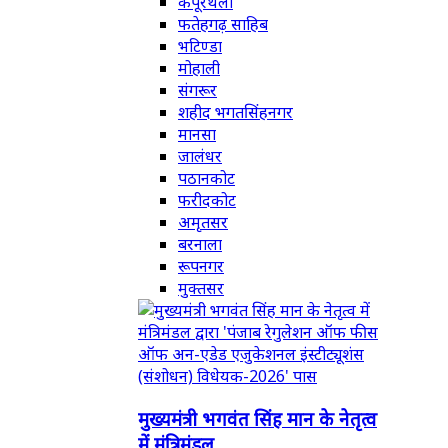
कपूरथला
फतेहगढ़ साहिब
भटिण्डा
मोहाली
संगरूर
शहीद भगतसिंहनगर
मानसा
जालंधर
पठानकोट
फरीदकोट
अमृतसर
बरनाला
रूपनगर
मुक्तसर
मुख्यमंत्री भगवंत सिंह मान के नेतृत्व
में मंत्रिमंडल...