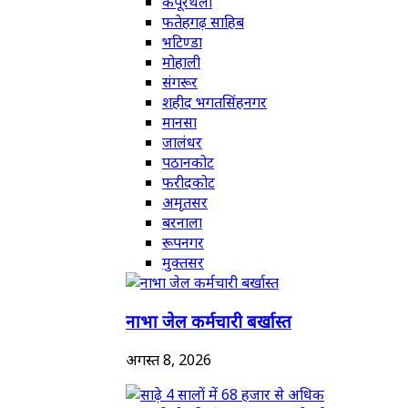
कपूरथला
फतेहगढ़ साहिब
भटिण्डा
मोहाली
संगरूर
शहीद भगतसिंहनगर
मानसा
जालंधर
पठानकोट
फरीदकोट
अमृतसर
बरनाला
रूपनगर
मुक्तसर
नाभा जेल कर्मचारी बर्खास्त
अगस्त 8, 2026