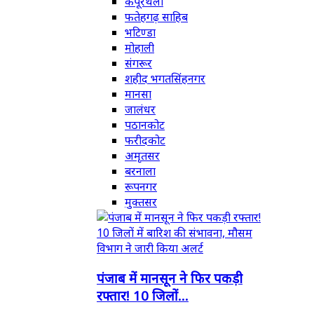
कपूरथला
फतेहगढ़ साहिब
भटिण्डा
मोहाली
संगरूर
शहीद भगतसिंहनगर
मानसा
जालंधर
पठानकोट
फरीदकोट
अमृतसर
बरनाला
रूपनगर
मुक्तसर
पंजाब में मानसून ने फिर पकड़ी
रफ्तार! 10 जिलों...