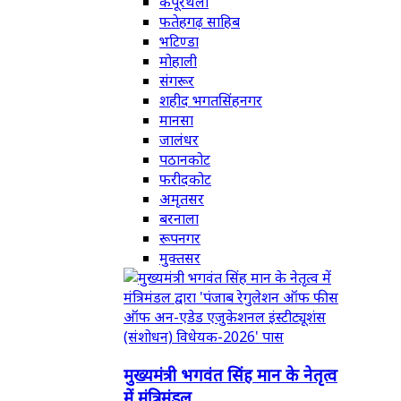
कपूरथला
फतेहगढ़ साहिब
भटिण्डा
मोहाली
संगरूर
शहीद भगतसिंहनगर
मानसा
जालंधर
पठानकोट
फरीदकोट
अमृतसर
बरनाला
रूपनगर
मुक्तसर
मुख्यमंत्री भगवंत सिंह मान के नेतृत्व
में मंत्रिमंडल...