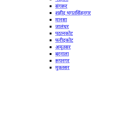
संगरूर
शहीद भगतसिंहनगर
मानसा
जालंधर
पठानकोट
फरीदकोट
अमृतसर
बरनाला
रूपनगर
मुक्तसर