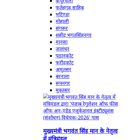
कपूरथला
फतेहगढ़ साहिब
भटिण्डा
मोहाली
संगरूर
शहीद भगतसिंहनगर
मानसा
जालंधर
पठानकोट
फरीदकोट
अमृतसर
बरनाला
रूपनगर
मुक्तसर
मुख्यमंत्री भगवंत सिंह मान के नेतृत्व
में मंत्रिमंडल...