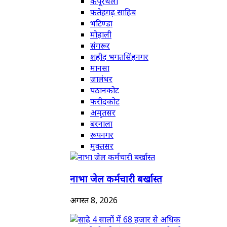
कपूरथला
फतेहगढ़ साहिब
भटिण्डा
मोहाली
संगरूर
शहीद भगतसिंहनगर
मानसा
जालंधर
पठानकोट
फरीदकोट
अमृतसर
बरनाला
रूपनगर
मुक्तसर
नाभा जेल कर्मचारी बर्खास्त
अगस्त 8, 2026