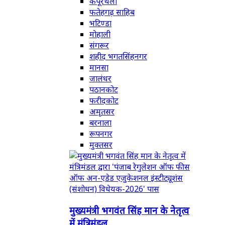
कपूरथला
फतेहगढ़ साहिब
भटिण्डा
मोहाली
संगरूर
शहीद भगतसिंहनगर
मानसा
जालंधर
पठानकोट
फरीदकोट
अमृतसर
बरनाला
रूपनगर
मुक्तसर
मुख्यमंत्री भगवंत सिंह मान के नेतृत्व
में मंत्रिमंडल...